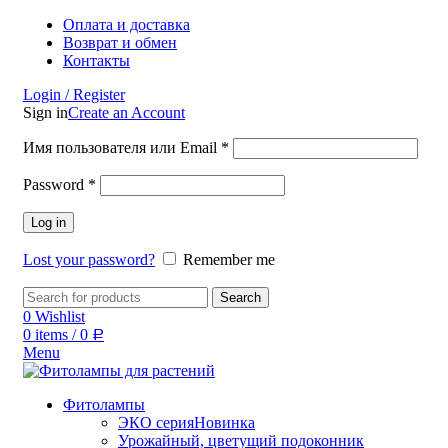
Оплата и доставка
Возврат и обмен
Контакты
Login / Register
Sign in
Create an Account
Имя пользователя или Email
*
Password
*
Log in
Lost your password?
Remember me
Search
0
Wishlist
0
items
/
0
Р
Menu
Фитолампы
ЭКО серия
Новинка
Урожайный, цветущий подоконник