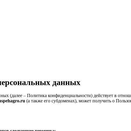
персональных данных
ных (далее – Политика конфиденциальности) действует в отно
o.uspehagro.ru
(а также его субдоменах), может получить о Пользоват
уются следующие термины: