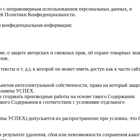
язи с неправомерным использованием персональных данных, в
ящей Политики Конфиденциальности.
ая конфиденциальная информация:
ме, о защите авторских и смежных прав, об охране товарных зна
лов.
ксты и т. д.), к которой он может иметь доступ как к части сай
бъектом интеллектуальной собственности, права на который защ
итолампы УСПЕХ.
или создавать производные работы на основе такого Содержания
акого Содержания в соответствии с условиями отдельного
мпы УСПЕХ) допускается их распространение при условии, что б
 результате удаления, сбоя или невозможности сохранения каког