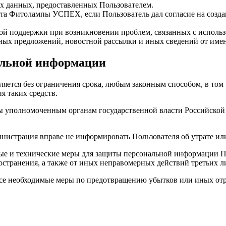
ых данных, предоставленных Пользователем.
айта Фитолампы УСПЕХ, если Пользователь дал согласие на созда
ской поддержки при возникновении проблем, связанных с испо
альных предложений, новостной рассылки и иных сведений от и
нальной информации
ляется без ограничения срока, любым законным способом, в то
я таких средств.
ны уполномоченным органам государственной власти Российской
инистрация вправе не информировать Пользователя об утрате и
е и технические меры для защиты персональной информации По
остранения, а также от иных неправомерных действий третьих л
все необходимые меры по предотвращению убытков или иных от