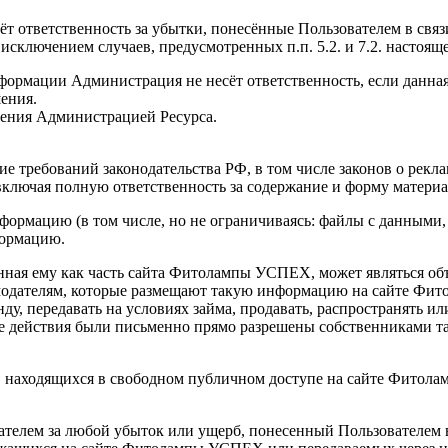
сёт ответственность за убытки, понесённые Пользователем в св
 исключением случаев, предусмотренных п.п. 5.2. и 7.2. насто
нформации Администрация не несёт ответственность, если данн
шения.
учения Администрацией Ресурса.
ие требований законодательства РФ, в том числе законов о рекла
включая полную ответственность за содержание и форму материа
формацию (в том числе, но не ограничиваясь: файлы с данными, те
формацию.
ленная ему как часть сайта Фитолампы УСПЕХ, может являться о
амодателям, которые размещают такую информацию на сайте Ф
нду, передавать на условиях займа, продавать, распространять 
кие действия были письменно прямо разрешены собственниками т
й, находящихся в свободном публичном доступе на сайте Фитола
ателем за любой убыток или ущерб, понесенный Пользователем в