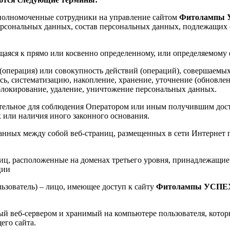
уполномоченные сотрудники на управление сайтом
Фитолампы
ерсональных данных, состав персональных данных, подлежащих 
аяся к прямо или косвенно определенному, или определяемому 
(операция) или совокупность действий (операций), совершаемых
сь, систематизацию, накопление, хранение, уточнение (обновлен
 блокирование, удаление, уничтожение персональных данных.
тельное для соблюдения Оператором или иным получившим дост
х или наличия иного законного основания.
занных между собой веб-страниц, размещенных в сети Интернет 
ниц, расположенные на доменах третьего уровня, принадлежащ
ции
льзователь) – лицо, имеющее доступ к сайту
Фитолампы УСПЕ
й веб-сервером и хранимый на компьютере пользователя, которы
его сайта.