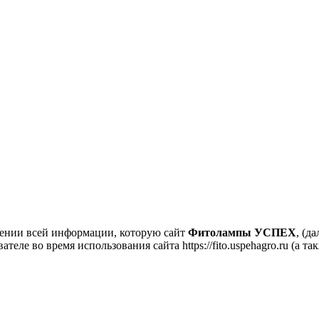
шении всей информации, которую сайт
Фитолампы УСПЕХ
, (да
еле во время использования сайта https://fito.uspehagro.ru (а та